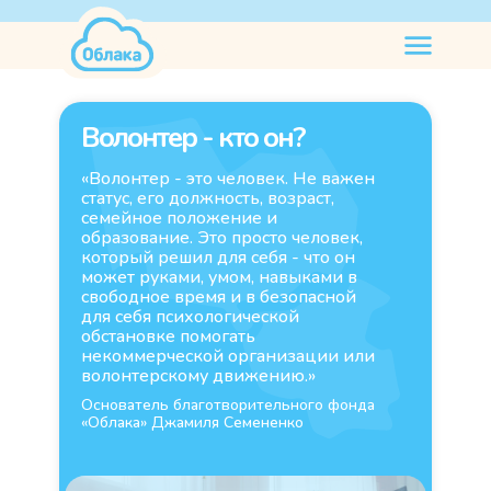
нужна
помощь
Волонтер - кто он?
«Волонтер - это человек. Не важен
статус, его должность, возраст,
семейное положение и
образование. Это просто человек,
который решил для себя - что он
может руками, умом, навыками в
свободное время и в безопасной
для себя психологической
обстановке помогать
некоммерческой организации или
волонтерскому движению.»
Основатель благотворительного фонда
«
Облака
»
Джамиля Семененко