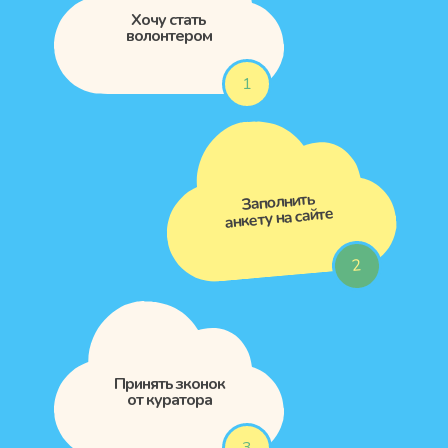
Хочу стать
волонтером
1
Заполнить
анкету на сайте
2
Принять зконок
от куратора