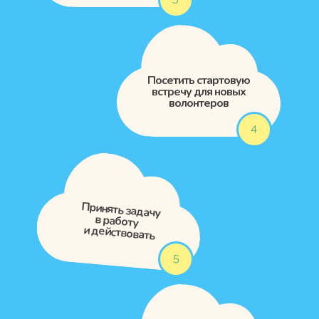
3
Посетить стартовую
встречу для новых
волонтеров
4
Принять задачу
в работу
и действовать
5