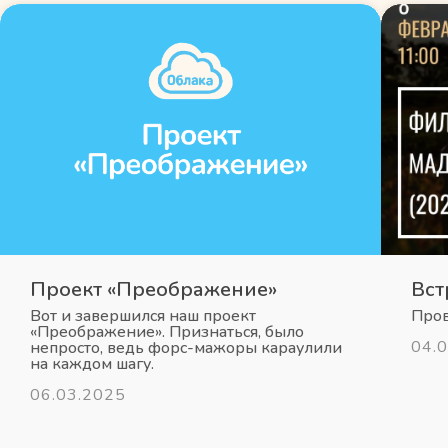
Проект «Преображение»
Вст
Вот и завершился наш проект
Пров
«Преображение». Признаться, было
04.
непросто, ведь форс-мажоры караулили
на каждом шагу.
06.03.2025