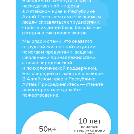
Выводим из замкнутого круга
наследственной нищеты
в Алтайском крае и Республике
Алтай. Помогаем самым уязвимым
людям справляться с трудностями,
чтобы у их детей было безопасное
сегодня и счастливое завтра.
Мы рядом с теми, кто оказался
в трудной жизненной ситуации:
помогаем продуктами, вещами,
школьными принадлежностями,
а также юридической
и психологической поддержкой.
Без очередей и с заботой о каждом.
В Алтайском крае и Республике
Алтай. Присоединяйтесь — станьте
волонтёром или сделайте
пожертвование.
10 лет
50к+
помогаем
матерям со всего