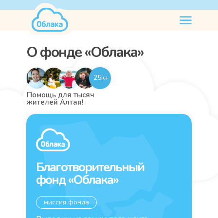
нужна
помощь
О фонде «Облака»
25к+
Помощь для тысяч
жителей Алтая!
Благотворительный
фонд «Облака»
миссия фонда