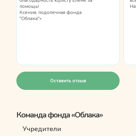
благодарность юристу Елене за
вс
помощь!
На
Ксения, подопечная фонда
"Облака"»
Оставить отзыв
Команда фонда «Облака»
Учредители