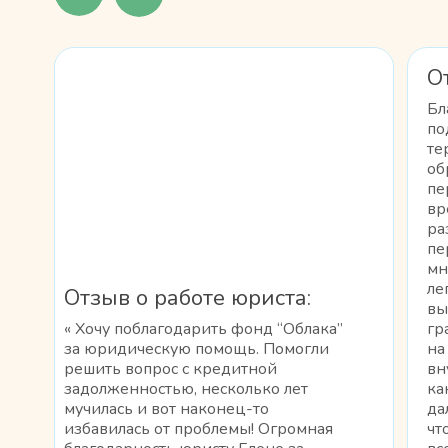
О
Бл
по
те
об
пе
вр
ра
пе
мн
ле
Отзыв о работе юриста:
вы
« Хочу поблагодарить фонд “Облака”
гр
за юридическую помощь. Помогли
на
решить вопрос с кредитной
вн
задолженностью, несколько лет
ка
мучилась и вот наконец-то
да
избавилась от проблемы! Огромная
чт