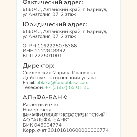
Фактический адрес:
656043, Алтайский край, г. Барнаул,
ул.Анатолия, 97, 2 этаж
Юридический адрес:
656043, Алтайский край, г. Барнаул,
ул.Анатолия, 97, 2 этаж
ОГРН 1162225078388
Аудиторское заключение за
Ау
2023
2023
202
202
ИНН 2222848892
2023 год
20
КПП 222501001
Отчёт за 2023 год
Отчет о целях расходования
Год
Отч
некоммерческой организацией
нек
Отчёт о прохождении независимой
Отч
Директор:
Публичный отчёт о годовой деятельности
Годо
аудиторской проверки за 2023 год.
ауд
денежных средств и
и о
благотворительного фонда "Облака"
Фон
Свидерских Марина Ивановна
за 
использования иного
рук
Действует на основании устава
16.11.2025
15.11.2025
24.
имущества за 2023 г.
раб
Email:
oblaka@fondoblaka.com
16.
Телефон:
+7 (3852) 59 01 80
Отчет о целях расходования
Отче
некоммерческой организацией
орга
АЛЬФА-БАНК:
денежных средств и использования
ее р
Подробнее
Подробнее
П
Расчетный счет
иного имущества за 2023 г.
за 20
Номер счета
40703810123100000035
24.09.2024
24.
Банк ФИЛИАЛ "НОВОСИБИРСКИЙ"
АО "АЛЬФА-БАНК"
БИК 045004774
Корр. счет 30101810600000000774
Подробнее
П