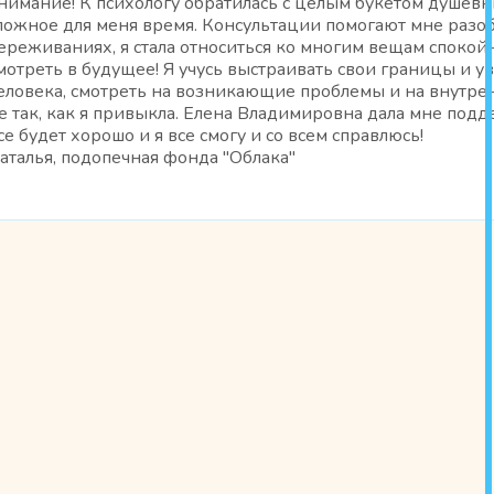
нимание! К психологу обратилась с целым букетом душев
ложное для меня время. Консультации помогают мне разобр
ереживаниях, я стала относиться ко многим вещам спокойн
мотреть в будущее! Я учусь выстраивать свои границы и 
еловека, смотреть на возникающие проблемы и на внутрен
е так, как я привыкла. Елена Владимировна дала мне подд
се будет хорошо и я все смогу и со всем справлюсь!
аталья, подопечная фонда "Облака"