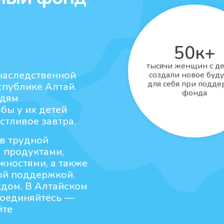
50к+
тысячи женщин с д
наследственной
создали новое буд
для себя при подд
спублике Алтай.
фонда
юдям
обы у их детей
стливое завтра.
 в трудной
 продуктами,
ностями, а также
ой поддержкой.
ждом. В Алтайском
соединяйтесь —
йте