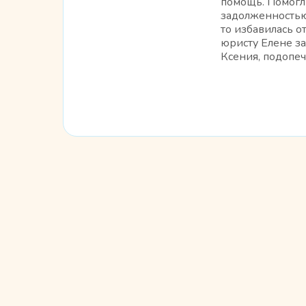
помощь. Помогл
задолженностью,
то избавилась о
юристу Елене з
Ксения, подопеч