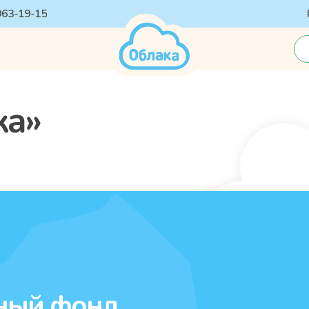
 963-19-15
ка»
ный фонд