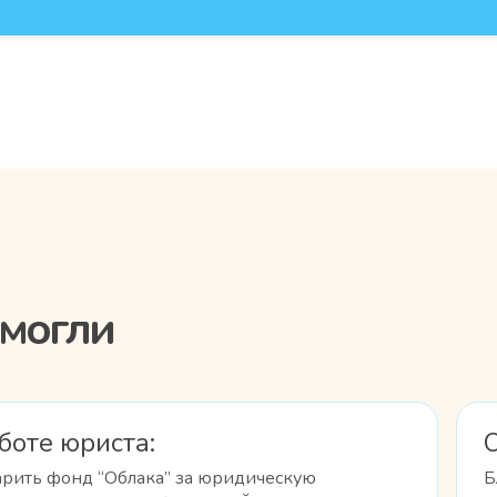
омогли
боте юриста:
О
дарить фонд “Облака” за юридическую
Б