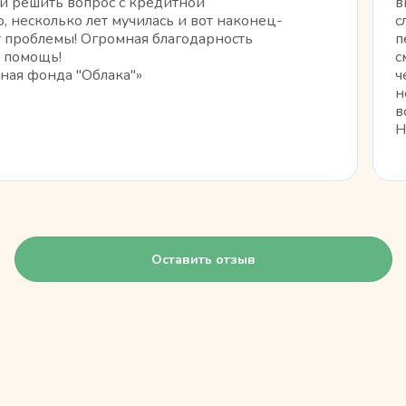
и решить вопрос с кредитной
в
 несколько лет мучилась и вот наконец-
с
т проблемы! Огромная благодарность
п
а помощь!
с
ная фонда "Облака"»
ч
н
в
Н
Оставить отзыв