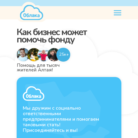
нужна
помощь
Как бизнес может
помочь фонду
25к+
Помощь для тысяч
жителей Алтая!
Мы дружим с социально
ответственными
предпринимателями и помогаем
таковыми стать!
Присоединяйтесь и вы!