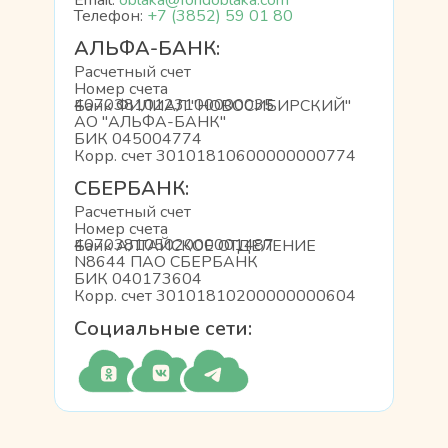
Email:
oblaka@fondoblaka.com
Телефон:
+7 (3852) 59 01 80
АЛЬФА-БАНК:
Расчетный счет
Номер счета
40703810123100000035
Банк ФИЛИАЛ "НОВОСИБИРСКИЙ"
АО "АЛЬФА-БАНК"
БИК 045004774
Корр. счет 30101810600000000774
СБЕРБАНК:
Расчетный счет
Номер счета
40703810502000001487
Банк АЛТАЙСКОЕ ОТДЕЛЕНИЕ
N8644 ПАО СБЕРБАНК
БИК 040173604
Корр. счет 30101810200000000604
Социальные сети: