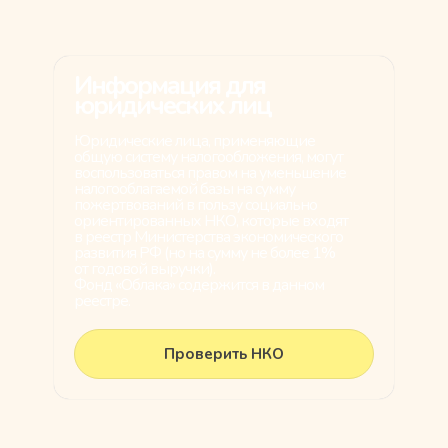
Информация для
юридических лиц
Юридические лица, применяющие
общую систему налогообложения, могут
воспользоваться правом на уменьшение
налогооблагаемой базы на сумму
пожертвований в пользу социально
ориентированных НКО, которые входят
в реестр Министерства экономического
развития РФ (но на сумму не более 1%
от годовой выручки).
Фонд «Облака» содержится в данном
реестре.
Проверить НКО