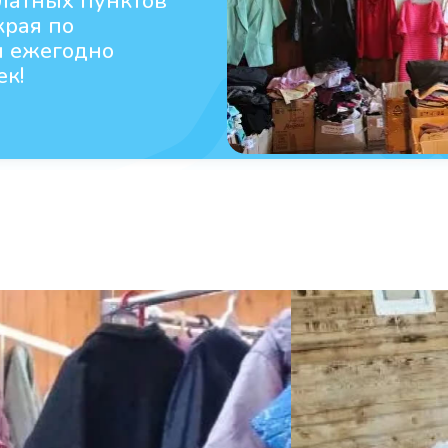
латных пунктов
края по
 ежегодно
ек!