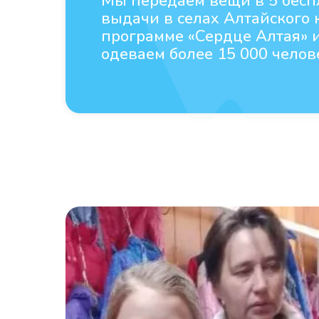
Мы передаем вещи в 5 бесп
выдачи в селах Алтайского 
программе
«Сердце Алтая»
и
одеваем более 15 000 челов