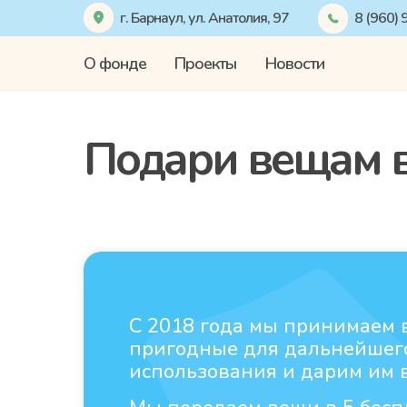
г. Барнаул, ул. Анатолия, 97
8 (960)
О фонде
Проекты
Новости
Подари вещам 
С 2018 года мы принимаем
пригодные для дальнейшег
использования и дарим им 