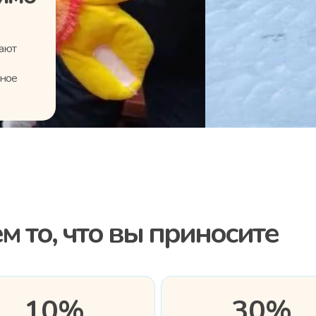
лают
нное
м то, что вы приносите
10%
30%