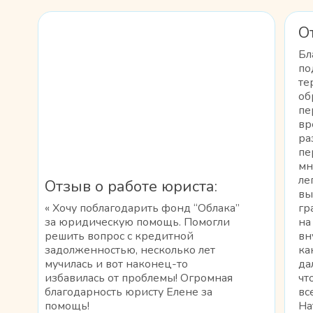
О
Бл
по
те
об
пе
вр
ра
пе
мн
ле
Отзыв о работе юриста:
вы
« Хочу поблагодарить фонд “Облака”
гр
за юридическую помощь. Помогли
на
решить вопрос с кредитной
вн
задолженностью, несколько лет
ка
мучилась и вот наконец-то
да
избавилась от проблемы! Огромная
чт
благодарность юристу Елене за
вс
помощь!
На