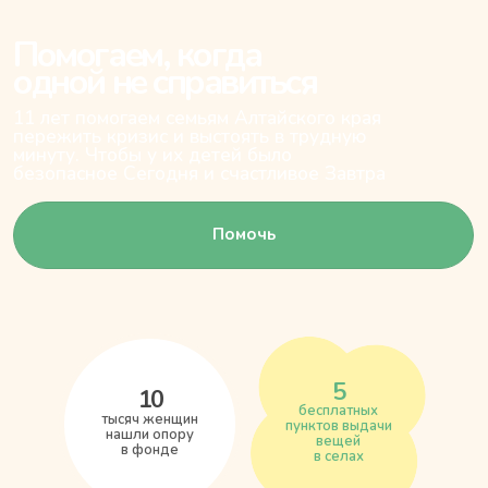
пережить кризис и выстоять в трудную
минуту. Чтобы у их детей было
безопасное Сегодня и счастливое Завтра
Помочь
5
10
бесплатных
тысяч женщин
пунктов выдачи
нашли опору
вещей
в фонде
в селах