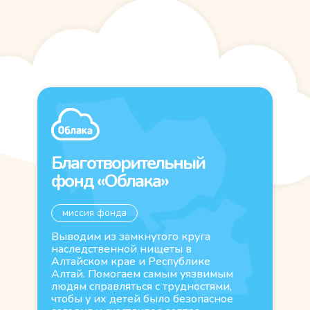
Благотворительный
фонд «Облака»
миссия фонда
Выводим из замкнутого круга
наследственной нищеты в
Алтайском крае и Республике
Алтай. Помогаем самым уязвимым
людям справляться с трудностями,
чтобы у их детей было безопасное