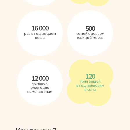
16 000
500
раз в год выдаем
семей одеваем
вещи
каждый месяц
120
12 000
тонн вещей
человек
в год привозим
ежегодно
в села
помогают нам