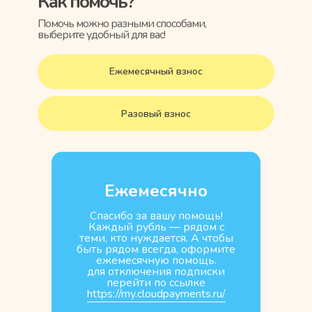
Как помочь?
Помочь можно разными способами,
выберите удобный для вас!
Ежемесячный взнос
Разовый взнос
Ежемесячно
Спасибо за вашу помощь!
Каждый рубль — рядом с
теми, кто нуждается. А чтобы
быть рядом всегда, оформите
ежемесячную помощь.
для отключения подписки
перейти по ссылке
https://my.cloudpayments.ru/