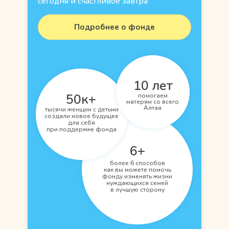
сегодня и счастливое завтра
Подробнее о фонде
10 лет
50к+
помогаем
матерям со всего
Алтая
тысячи женщин с детьми
создали новое будущее
для себя
при поддержке фонда
6+
более 6 способов
как вы можете помочь
фонду изменять жизни
нуждающихся семей
в лучшую сторону