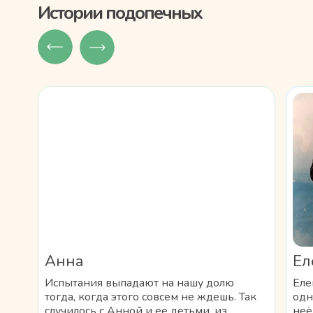
Истории подопечных
Анна
Ел
Испытания выпадают на нашу долю
Еле
тогда, когда этого совсем не ждешь. Так
одн
случилось с Анной и ее детьми, из
неё