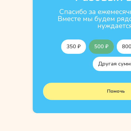
Спасибо за ежемесяч
Вместе мы будем рядо
нуждается
350 ₽
500 ₽
800
Другая сумм
Помочь