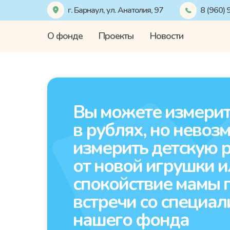
г. Барнаул, ул. Анатолия, 97
8 (960)
О фонде
Проекты
Новости
Вы можете измери
в рублях, но невоз
измерить детскую 
от новой игрушки и
спокойствие мамы 
встречи со специал
нашего фонда