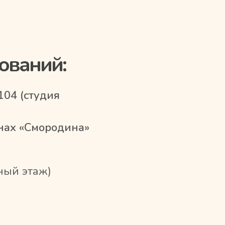
ований:
 104 (студия
инах «Смородина»
ный этаж)