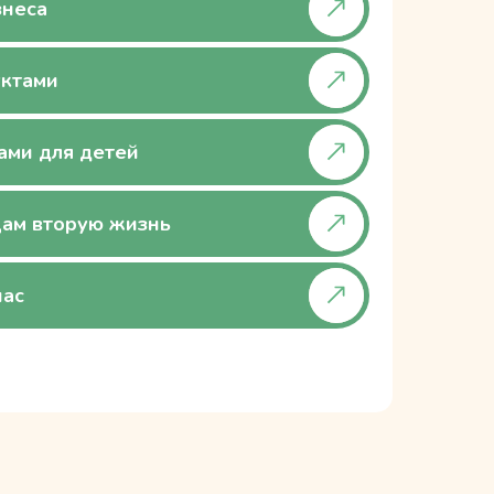
знеса
уктами
ами для детей
ам вторую жизнь
нас