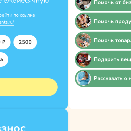
е ежемесячную
Помочь от би
рейти по ссылке
Помочь прод
nts.ru/
Помочь товар
 ₽
2500
а
Подарить вещ
Рассказать о 
взнос