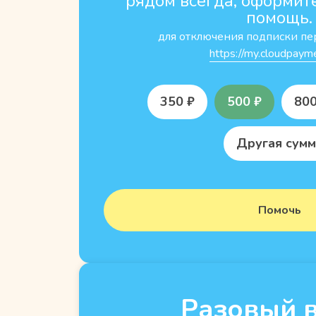
рядом всегда, оформит
помощь.
для отключения подписки
пе
https://my.cloudpayme
350 ₽
500 ₽
800
Другая сумм
Помочь
Разовый 