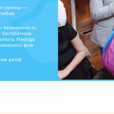
й» суммы —
 любая
то возможность
у бесплатную
олога. Иногда
 изменить всю
ые дела!