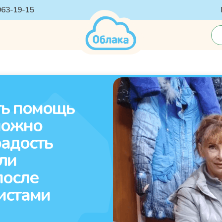
 963-19-15
ть помощь
можно
радость
ли
после
истами