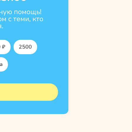
ную помощь!
м с теми, кто
.
 ₽
2500
а